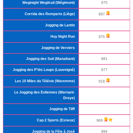
Weginight Wegitrail (Wégimont)
875
Corrida des Remparts (Liège)
897
Jogging de Lantin
Huy Night Run
975
Jogging de Verviers
Jogging des Suti (Manaihant)
881
Jogging des P'tits Loups (Louveigné)
877
Les 10 Miles du Télévie (Waremme)
918
Le Jogging des Eoliennes (Warnant-
Dreye)
Jogging de Tilff
Cap 2 Sports (Esneux)
969
Jogging de la Fête à José
894