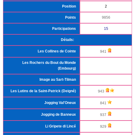
Position
2
Points
9856
Participations
15
Détails:
Les Collines de Cointe
941
Les Rochers du Bout du Monde
(Embourg)
Image au Sart-Tilman
Les Lutins de la Saint-Patrick (Deigné)
943
Jogging Val'Oneux
841
Jogging de Banneux
937
Li Gripete di Lincé
929