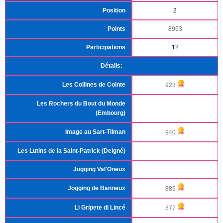
Position
2
Points
8953
Participations
12
Détails:
Les Collines de Cointe
923
Les Rochers du Bout du Monde
(Embourg)
Image au Sart-Tilman
940
Les Lutins de la Saint-Patrick (Deigné)
Jogging Val'Oneux
Jogging de Banneux
889
Li Gripete di Lincé
877