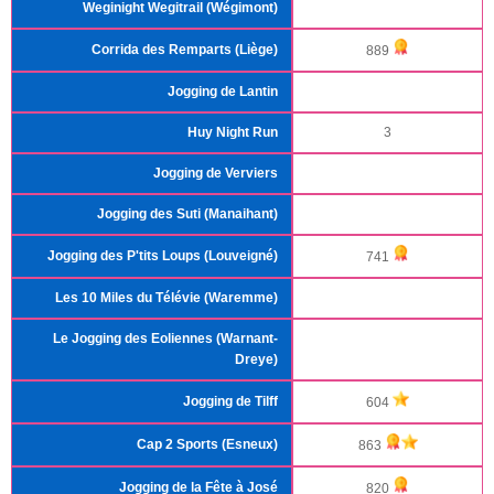
Weginight Wegitrail (Wégimont)
Corrida des Remparts (Liège)
889
Jogging de Lantin
Huy Night Run
3
Jogging de Verviers
Jogging des Suti (Manaihant)
Jogging des P'tits Loups (Louveigné)
741
Les 10 Miles du Télévie (Waremme)
Le Jogging des Eoliennes (Warnant-
Dreye)
Jogging de Tilff
604
Cap 2 Sports (Esneux)
863
Jogging de la Fête à José
820