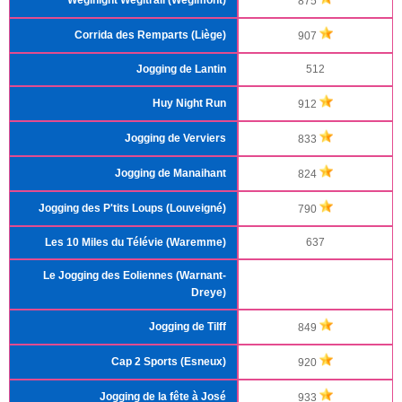
Weginight Wegitrail (Wégimont)
875
Corrida des Remparts (Liège)
907
Jogging de Lantin
512
Huy Night Run
912
Jogging de Verviers
833
Jogging de Manaihant
824
Jogging des P'tits Loups (Louveigné)
790
Les 10 Miles du Télévie (Waremme)
637
Le Jogging des Eoliennes (Warnant-
Dreye)
Jogging de Tilff
849
Cap 2 Sports (Esneux)
920
Jogging de la fête à José
933