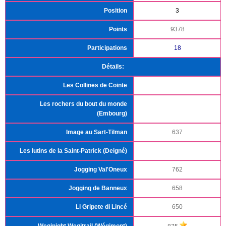
Position
3
Points
9378
Participations
18
Détails:
Les Collines de Cointe
Les rochers du bout du monde
(Embourg)
Image au Sart-Tilman
637
Les lutins de la Saint-Patrick (Deigné)
Jogging Val'Oneux
762
Jogging de Banneux
658
Li Gripete di Lincé
650